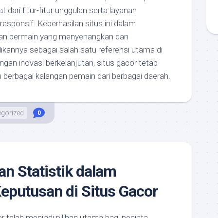
dari fitur-fitur unggulan serta layanan
esponsif. Keberhasilan situs ini dalam
an bermain yang menyenangkan dan
annya sebagai salah satu referensi utama di
ngan inovasi berkelanjutan, situs gacor tetap
h berbagai kalangan pemain dari berbagai daerah.
gorized
0
an Statistik dalam
eputusan di Situs Gacor
r telah menjadi pilihan utama bagi pecinta