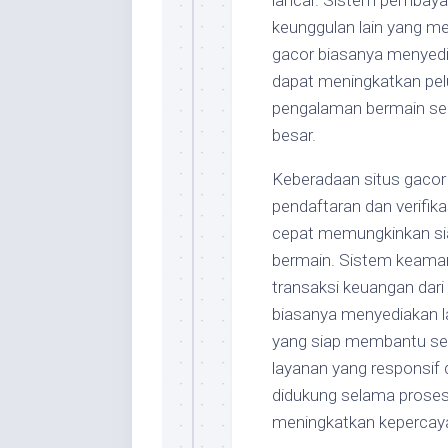
lancar. Sistem pembaya
keunggulan lain yang me
gacor biasanya menyedi
dapat meningkatkan pel
pengalaman bermain sem
besar.
Keberadaan situs gaco
pendaftaran dan verifik
cepat memungkinkan sia
bermain. Sistem keaman
transaksi keuangan dari 
biasanya menyediakan l
yang siap membantu se
layanan yang responsif 
didukung selama proses 
meningkatkan kepercaya