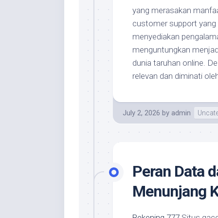
yang merasakan manfaat 
customer support yang r
menyediakan pengalam
menguntungkan menjadik
dunia taruhan online. De
relevan dan diminati ole
July 2, 2026
by
admin
Uncate
Peran Data d
Menunjang K
Rekening 777
Situs gaco