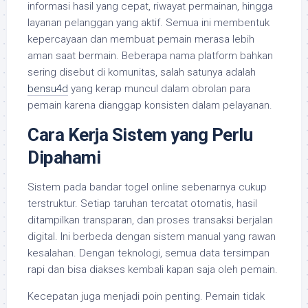
informasi hasil yang cepat, riwayat permainan, hingga
layanan pelanggan yang aktif. Semua ini membentuk
kepercayaan dan membuat pemain merasa lebih
aman saat bermain. Beberapa nama platform bahkan
sering disebut di komunitas, salah satunya adalah
bensu4d
yang kerap muncul dalam obrolan para
pemain karena dianggap konsisten dalam pelayanan.
Cara Kerja Sistem yang Perlu
Dipahami
Sistem pada bandar togel online sebenarnya cukup
terstruktur. Setiap taruhan tercatat otomatis, hasil
ditampilkan transparan, dan proses transaksi berjalan
digital. Ini berbeda dengan sistem manual yang rawan
kesalahan. Dengan teknologi, semua data tersimpan
rapi dan bisa diakses kembali kapan saja oleh pemain.
Kecepatan juga menjadi poin penting. Pemain tidak