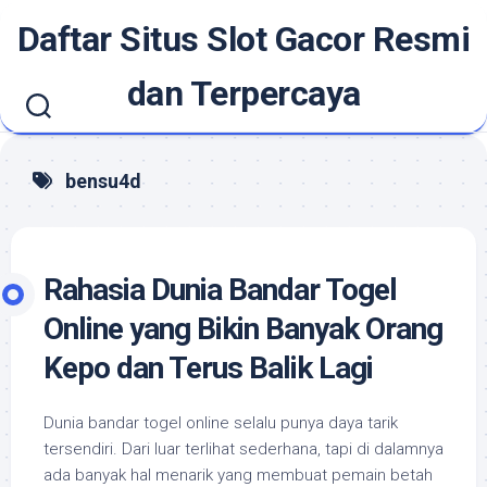
Skip
Daftar Situs Slot Gacor Resmi
to
content
dan Terpercaya
bensu4d
Rahasia Dunia Bandar Togel
Online yang Bikin Banyak Orang
Kepo dan Terus Balik Lagi
Dunia bandar togel online selalu punya daya tarik
tersendiri. Dari luar terlihat sederhana, tapi di dalamnya
ada banyak hal menarik yang membuat pemain betah