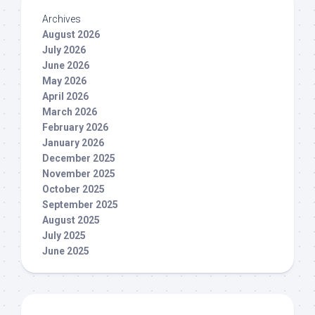
Archives
August 2026
July 2026
June 2026
May 2026
April 2026
March 2026
February 2026
January 2026
December 2025
November 2025
October 2025
September 2025
August 2025
July 2025
June 2025