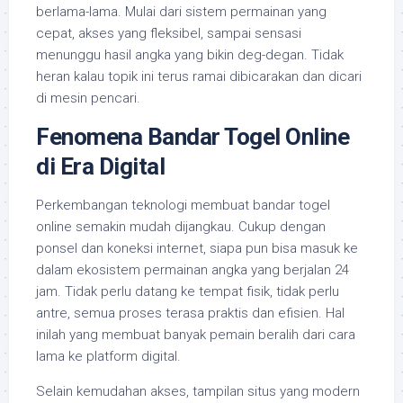
berlama-lama. Mulai dari sistem permainan yang
cepat, akses yang fleksibel, sampai sensasi
menunggu hasil angka yang bikin deg-degan. Tidak
heran kalau topik ini terus ramai dibicarakan dan dicari
di mesin pencari.
Fenomena Bandar Togel Online
di Era Digital
Perkembangan teknologi membuat bandar togel
online semakin mudah dijangkau. Cukup dengan
ponsel dan koneksi internet, siapa pun bisa masuk ke
dalam ekosistem permainan angka yang berjalan 24
jam. Tidak perlu datang ke tempat fisik, tidak perlu
antre, semua proses terasa praktis dan efisien. Hal
inilah yang membuat banyak pemain beralih dari cara
lama ke platform digital.
Selain kemudahan akses, tampilan situs yang modern