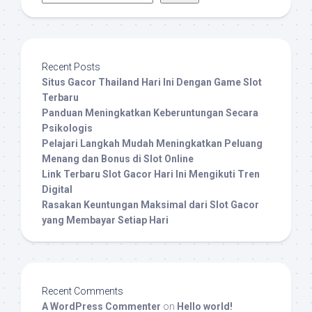
Recent Posts
Situs Gacor Thailand Hari Ini Dengan Game Slot
Terbaru
Panduan Meningkatkan Keberuntungan Secara
Psikologis
Pelajari Langkah Mudah Meningkatkan Peluang
Menang dan Bonus di Slot Online
Link Terbaru Slot Gacor Hari Ini Mengikuti Tren
Digital
Rasakan Keuntungan Maksimal dari Slot Gacor
yang Membayar Setiap Hari
Recent Comments
A WordPress Commenter
on
Hello world!