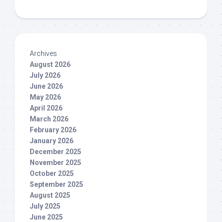
Archives
August 2026
July 2026
June 2026
May 2026
April 2026
March 2026
February 2026
January 2026
December 2025
November 2025
October 2025
September 2025
August 2025
July 2025
June 2025