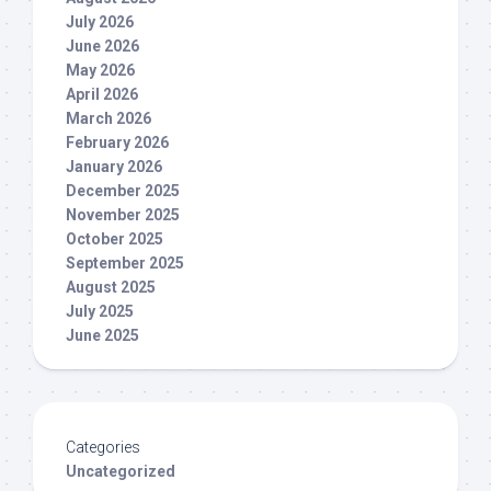
July 2026
June 2026
May 2026
April 2026
March 2026
February 2026
January 2026
December 2025
November 2025
October 2025
September 2025
August 2025
July 2025
June 2025
Categories
Uncategorized