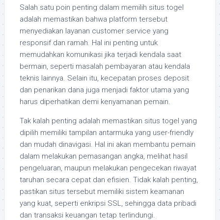
Salah satu poin penting dalam memilih situs togel
adalah memastikan bahwa platform tersebut
menyediakan layanan customer service yang
responsif dan ramah. Hal ini penting untuk
memudahkan komunikasi jika terjadi kendala saat
bermain, seperti masalah pembayaran atau kendala
teknis lainnya. Selain itu, kecepatan proses deposit
dan penarikan dana juga menjadi faktor utama yang
harus diperhatikan demi kenyamanan pemain.
Tak kalah penting adalah memastikan situs togel yang
dipilih memiliki tampilan antarmuka yang user-friendly
dan mudah dinavigasi. Hal ini akan membantu pemain
dalam melakukan pemasangan angka, melihat hasil
pengeluaran, maupun melakukan pengecekan riwayat
taruhan secara cepat dan efisien. Tidak kalah penting,
pastikan situs tersebut memiliki sistem keamanan
yang kuat, seperti enkripsi SSL, sehingga data pribadi
dan transaksi keuangan tetap terlindungi.