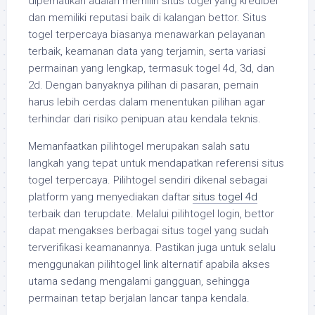
diperhatikan adalah memilih situs togel yang kredibel
dan memiliki reputasi baik di kalangan bettor. Situs
togel terpercaya biasanya menawarkan pelayanan
terbaik, keamanan data yang terjamin, serta variasi
permainan yang lengkap, termasuk togel 4d, 3d, dan
2d. Dengan banyaknya pilihan di pasaran, pemain
harus lebih cerdas dalam menentukan pilihan agar
terhindar dari risiko penipuan atau kendala teknis.
Memanfaatkan pilihtogel merupakan salah satu
langkah yang tepat untuk mendapatkan referensi situs
togel terpercaya. Pilihtogel sendiri dikenal sebagai
platform yang menyediakan daftar
situs togel 4d
terbaik dan terupdate. Melalui pilihtogel login, bettor
dapat mengakses berbagai situs togel yang sudah
terverifikasi keamanannya. Pastikan juga untuk selalu
menggunakan pilihtogel link alternatif apabila akses
utama sedang mengalami gangguan, sehingga
permainan tetap berjalan lancar tanpa kendala.