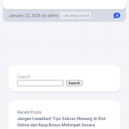
January 23, 2026
by
admin
Uncategorized
0
Search
Search
Recent Posts
Jangan Lewatkan! Tips Sukses Menang di Slot
Online dan Raup Bonus Melimpah Secara