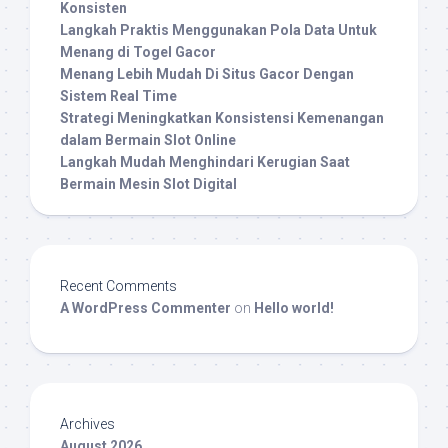
Konsisten
Langkah Praktis Menggunakan Pola Data Untuk
Menang di Togel Gacor
Menang Lebih Mudah Di Situs Gacor Dengan
Sistem Real Time
Strategi Meningkatkan Konsistensi Kemenangan
dalam Bermain Slot Online
Langkah Mudah Menghindari Kerugian Saat
Bermain Mesin Slot Digital
Recent Comments
A WordPress Commenter
on
Hello world!
Archives
August 2026