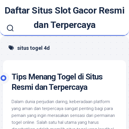
Skip
Daftar Situs Slot Gacor Resmi
to
content
dan Terpercaya
situs togel 4d
Tips Menang Togel di Situs
Resmi dan Terpercaya
Dalam dunia perjudian daring, keberadaan platform
yang aman dan terpercaya sangat penting bagi para
pemain yang ingin merasakan sensasi dari permainan
togel online. Salah satu hal utama yang harus