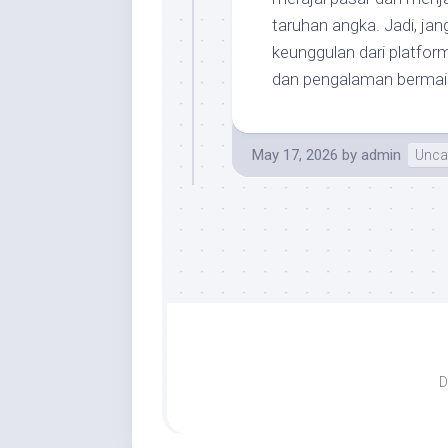
taruhan angka. Jadi, ja
keunggulan dari platfor
dan pengalaman bermain
May 17, 2026
by
admin
Unca
D