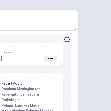
Search
Search
Recent Posts
Panduan Meningkatkan
Keberuntungan Secara
Psikologis
Pelajari Langkah Mudah
Meningkatkan Peluang Menang