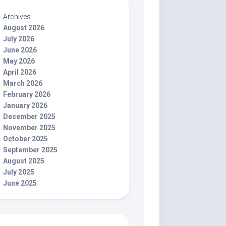
Archives
August 2026
July 2026
June 2026
May 2026
April 2026
March 2026
February 2026
January 2026
December 2025
November 2025
October 2025
September 2025
August 2025
July 2025
June 2025