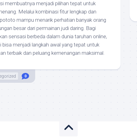
ksi membuatnya menjadi pilihan tepat untuk
enang. Melalui kombinasi fitur lengkap dan
pototo mampu menarik perhatian banyak orang
ngan besar dari permainan judi daring. Bagi
an sensasi berbeda dalam dunia taruhan online,
i bisa menjadi langkah awal yang tepat untuk
n terbaik dan peluang kemenangan maksimal.
egorized
0