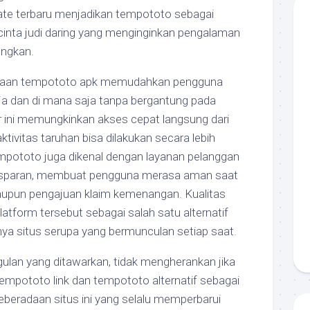
te terbaru menjadikan tempototo sebagai
cinta judi daring yang menginginkan pengalaman
ngkan.
radaan tempototo apk memudahkan pengguna
ja dan di mana saja tanpa bergantung pada
r ini memungkinkan akses cepat langsung dari
aktivitas taruhan bisa dilakukan secara lebih
Tempototo juga dikenal dengan layanan pelanggan
ansparan, membuat pengguna merasa aman saat
upun pengajuan klaim kemenangan. Kualitas
latform tersebut sebagai salah satu alternatif
nya situs serupa yang bermunculan setiap saat.
ulan yang ditawarkan, tidak mengherankan jika
empototo link dan tempototo alternatif sebagai
beradaan situs ini yang selalu memperbarui