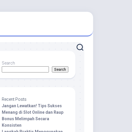
Search
Search
Recent Posts
Jangan Lewatkan! Tips Sukses
Menang di Slot Online dan Raup
Bonus Melimpah Secara
Konsisten
Langkah Praktis Menggunakan