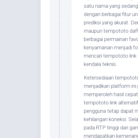
satu nama yang sedang 
dengan berbagai fitur u
prediksi yang akurat. 
maupun tempototo daft
berbagai permainan fav
kenyamanan menjadi fok
mencari tempototo link 
kendala teknis.
Ketersediaan tempototo
menjadikan platform ini 
memperoleh hasil cepat 
tempototo link alterna
pengguna tetap dapat m
kehilangan koneksi. Selai
pada RTP tinggi dari ga
mendapatkan kemenangan