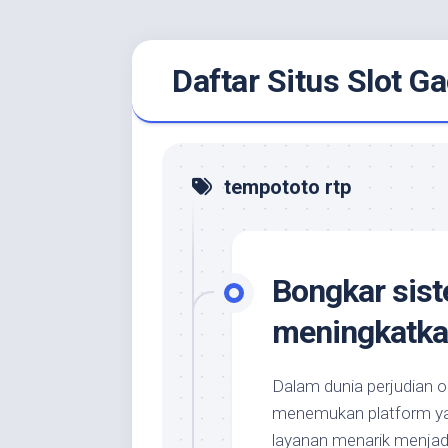
Skip
Daftar Situs Slot G
to
content
tempototo rtp
Bongkar sist
meningkatka
Dalam dunia perjudian 
menemukan platform ya
layanan menarik menjadi