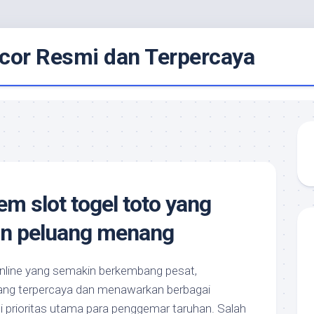
acor Resmi dan Terpercaya
em slot togel toto yang
n peluang menang
online yang semakin berkembang pesat,
ng terpercaya dan menawarkan berbagai
 prioritas utama para penggemar taruhan. Salah