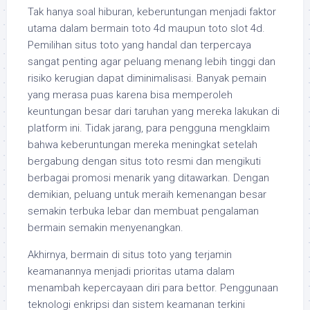
Tak hanya soal hiburan, keberuntungan menjadi faktor
utama dalam bermain toto 4d maupun toto slot 4d.
Pemilihan situs toto yang handal dan terpercaya
sangat penting agar peluang menang lebih tinggi dan
risiko kerugian dapat diminimalisasi. Banyak pemain
yang merasa puas karena bisa memperoleh
keuntungan besar dari taruhan yang mereka lakukan di
platform ini. Tidak jarang, para pengguna mengklaim
bahwa keberuntungan mereka meningkat setelah
bergabung dengan situs toto resmi dan mengikuti
berbagai promosi menarik yang ditawarkan. Dengan
demikian, peluang untuk meraih kemenangan besar
semakin terbuka lebar dan membuat pengalaman
bermain semakin menyenangkan.
Akhirnya, bermain di situs toto yang terjamin
keamanannya menjadi prioritas utama dalam
menambah kepercayaan diri para bettor. Penggunaan
teknologi enkripsi dan sistem keamanan terkini