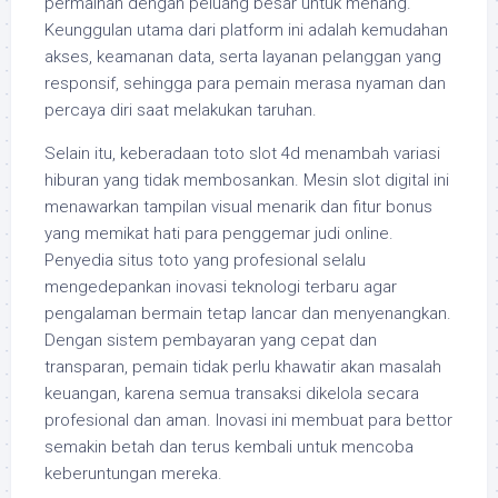
permainan dengan peluang besar untuk menang.
Keunggulan utama dari platform ini adalah kemudahan
akses, keamanan data, serta layanan pelanggan yang
responsif, sehingga para pemain merasa nyaman dan
percaya diri saat melakukan taruhan.
Selain itu, keberadaan toto slot 4d menambah variasi
hiburan yang tidak membosankan. Mesin slot digital ini
menawarkan tampilan visual menarik dan fitur bonus
yang memikat hati para penggemar judi online.
Penyedia situs toto yang profesional selalu
mengedepankan inovasi teknologi terbaru agar
pengalaman bermain tetap lancar dan menyenangkan.
Dengan sistem pembayaran yang cepat dan
transparan, pemain tidak perlu khawatir akan masalah
keuangan, karena semua transaksi dikelola secara
profesional dan aman. Inovasi ini membuat para bettor
semakin betah dan terus kembali untuk mencoba
keberuntungan mereka.