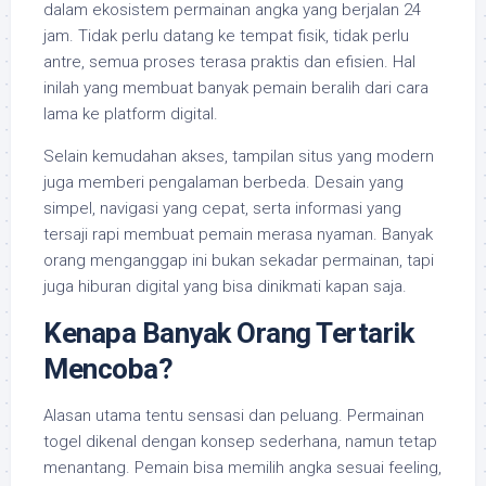
dalam ekosistem permainan angka yang berjalan 24
jam. Tidak perlu datang ke tempat fisik, tidak perlu
antre, semua proses terasa praktis dan efisien. Hal
inilah yang membuat banyak pemain beralih dari cara
lama ke platform digital.
Selain kemudahan akses, tampilan situs yang modern
juga memberi pengalaman berbeda. Desain yang
simpel, navigasi yang cepat, serta informasi yang
tersaji rapi membuat pemain merasa nyaman. Banyak
orang menganggap ini bukan sekadar permainan, tapi
juga hiburan digital yang bisa dinikmati kapan saja.
Kenapa Banyak Orang Tertarik
Mencoba?
Alasan utama tentu sensasi dan peluang. Permainan
togel dikenal dengan konsep sederhana, namun tetap
menantang. Pemain bisa memilih angka sesuai feeling,