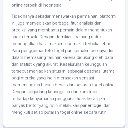
online terbaik di Indonesia.
Tidak hanya sekadar menawarkan permainan, platform
ini juga menyediakan berbagai fitur analisis dan
prediksi yang membantu pemain dalam menentukan
angka terbaik. Dengan demikian, peluang untuk
mendapatkan hasil maksimal semakin terbuka lebar.
Para penggemar toto togel pun semakin percaya diri
dalam memasang taruhan karena didukung oleh data
dan statistik yang akurat. Keseluruhan keunggulan
tersebut menjadikan situs ini sebagai destinasi utama
bagi mereka yang ingin merasakan sensasi
memenangkan hadiah besar dari pasaran togel online.
Dengan segudang keunggulan dan komitmen
terhadap kenyamanan pengguna, tidak heran jika
banyak bettor yang rutin melakukan
panentogel
dan
mengikuti setiap putaran togel online secara rutin.