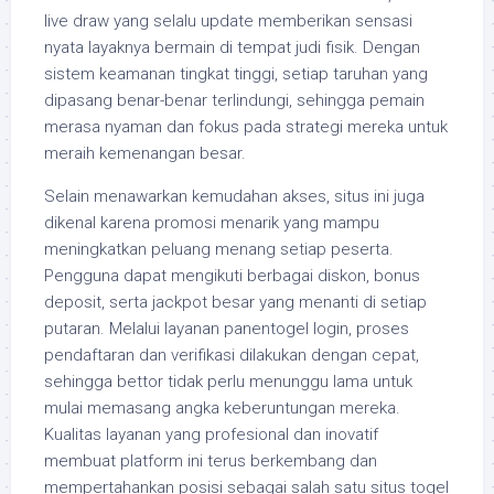
live draw yang selalu update memberikan sensasi
nyata layaknya bermain di tempat judi fisik. Dengan
sistem keamanan tingkat tinggi, setiap taruhan yang
dipasang benar-benar terlindungi, sehingga pemain
merasa nyaman dan fokus pada strategi mereka untuk
meraih kemenangan besar.
Selain menawarkan kemudahan akses, situs ini juga
dikenal karena promosi menarik yang mampu
meningkatkan peluang menang setiap peserta.
Pengguna dapat mengikuti berbagai diskon, bonus
deposit, serta jackpot besar yang menanti di setiap
putaran. Melalui layanan panentogel login, proses
pendaftaran dan verifikasi dilakukan dengan cepat,
sehingga bettor tidak perlu menunggu lama untuk
mulai memasang angka keberuntungan mereka.
Kualitas layanan yang profesional dan inovatif
membuat platform ini terus berkembang dan
mempertahankan posisi sebagai salah satu situs togel