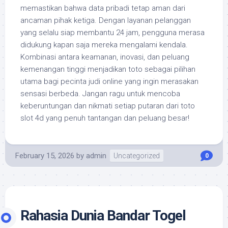
memastikan bahwa data pribadi tetap aman dari
ancaman pihak ketiga. Dengan layanan pelanggan
yang selalu siap membantu 24 jam, pengguna merasa
didukung kapan saja mereka mengalami kendala.
Kombinasi antara keamanan, inovasi, dan peluang
kemenangan tinggi menjadikan toto sebagai pilihan
utama bagi pecinta judi online yang ingin merasakan
sensasi berbeda. Jangan ragu untuk mencoba
keberuntungan dan nikmati setiap putaran dari toto
slot 4d yang penuh tantangan dan peluang besar!
February 15, 2026
by
admin
Uncategorized
0
Rahasia Dunia Bandar Togel