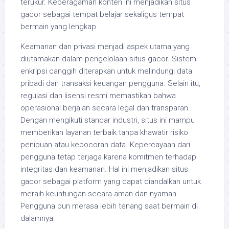
terukur. Keberagaman konten ini menjadikan situs
gacor sebagai tempat belajar sekaligus tempat
bermain yang lengkap.
Keamanan dan privasi menjadi aspek utama yang
diutamakan dalam pengelolaan situs gacor. Sistem
enkripsi canggih diterapkan untuk melindungi data
pribadi dan transaksi keuangan pengguna. Selain itu,
regulasi dan lisensi resmi memastikan bahwa
operasional berjalan secara legal dan transparan.
Dengan mengikuti standar industri, situs ini mampu
memberikan layanan terbaik tanpa khawatir risiko
penipuan atau kebocoran data. Kepercayaan dari
pengguna tetap terjaga karena komitmen terhadap
integritas dan keamanan. Hal ini menjadikan situs
gacor sebagai platform yang dapat diandalkan untuk
meraih keuntungan secara aman dan nyaman.
Pengguna pun merasa lebih tenang saat bermain di
dalamnya.