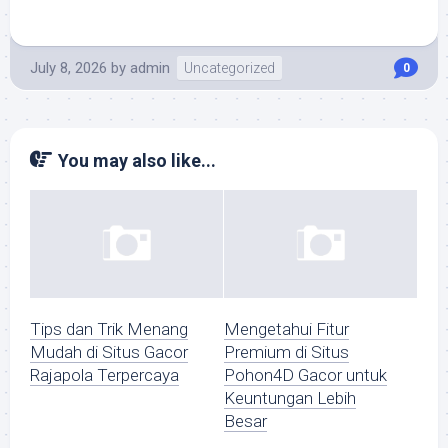
July 8, 2026
by
admin
Uncategorized
0
You may also like...
Tips dan Trik Menang
Mengetahui Fitur
Mudah di Situs Gacor
Premium di Situs
Rajapola Terpercaya
Pohon4D Gacor untuk
Keuntungan Lebih
Besar