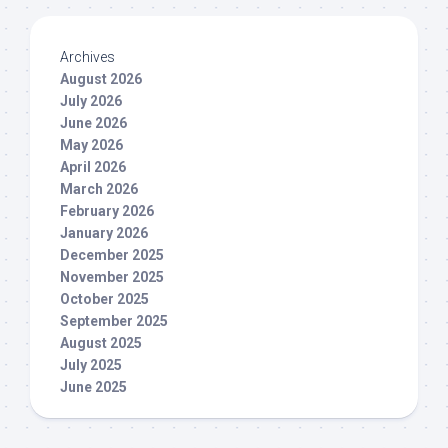
Archives
August 2026
July 2026
June 2026
May 2026
April 2026
March 2026
February 2026
January 2026
December 2025
November 2025
October 2025
September 2025
August 2025
July 2025
June 2025