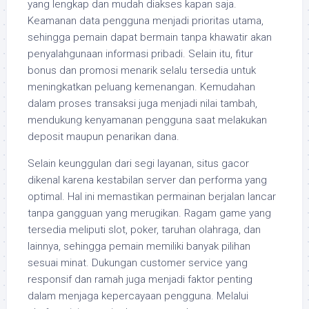
yang lengkap dan mudah diakses kapan saja.
Keamanan data pengguna menjadi prioritas utama,
sehingga pemain dapat bermain tanpa khawatir akan
penyalahgunaan informasi pribadi. Selain itu, fitur
bonus dan promosi menarik selalu tersedia untuk
meningkatkan peluang kemenangan. Kemudahan
dalam proses transaksi juga menjadi nilai tambah,
mendukung kenyamanan pengguna saat melakukan
deposit maupun penarikan dana.
Selain keunggulan dari segi layanan, situs gacor
dikenal karena kestabilan server dan performa yang
optimal. Hal ini memastikan permainan berjalan lancar
tanpa gangguan yang merugikan. Ragam game yang
tersedia meliputi slot, poker, taruhan olahraga, dan
lainnya, sehingga pemain memiliki banyak pilihan
sesuai minat. Dukungan customer service yang
responsif dan ramah juga menjadi faktor penting
dalam menjaga kepercayaan pengguna. Melalui