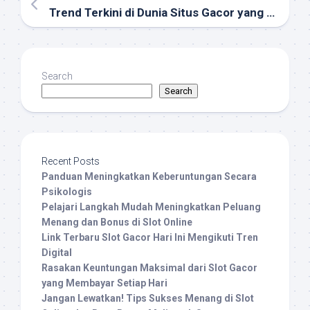
Trend Terkini di Dunia Situs Gacor yang Perlu Diketahui
Search
Search
Recent Posts
Panduan Meningkatkan Keberuntungan Secara
Psikologis
Pelajari Langkah Mudah Meningkatkan Peluang
Menang dan Bonus di Slot Online
Link Terbaru Slot Gacor Hari Ini Mengikuti Tren
Digital
Rasakan Keuntungan Maksimal dari Slot Gacor
yang Membayar Setiap Hari
Jangan Lewatkan! Tips Sukses Menang di Slot