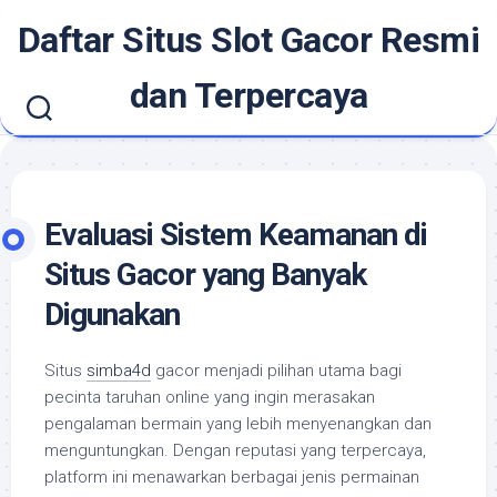
Skip
Daftar Situs Slot Gacor Resmi
to
content
dan Terpercaya
Evaluasi Sistem Keamanan di
Situs Gacor yang Banyak
Digunakan
Situs
simba4d
gacor menjadi pilihan utama bagi
pecinta taruhan online yang ingin merasakan
pengalaman bermain yang lebih menyenangkan dan
menguntungkan. Dengan reputasi yang terpercaya,
platform ini menawarkan berbagai jenis permainan