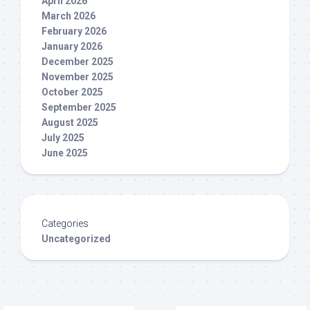
April 2026
March 2026
February 2026
January 2026
December 2025
November 2025
October 2025
September 2025
August 2025
July 2025
June 2025
Categories
Uncategorized