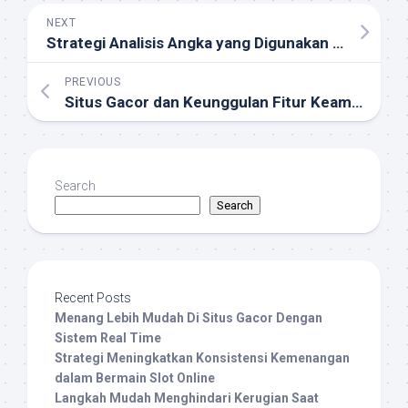
NEXT
Strategi Analisis Angka yang Digunakan Situs Togel Gacor Terpercaya
PREVIOUS
Situs Gacor dan Keunggulan Fitur Keamanan Data Pemain
Search
Search
Recent Posts
Menang Lebih Mudah Di Situs Gacor Dengan
Sistem Real Time
Strategi Meningkatkan Konsistensi Kemenangan
dalam Bermain Slot Online
Langkah Mudah Menghindari Kerugian Saat