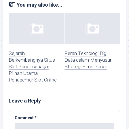
You may also like...
Sejarah
Peran Teknologi Big
Berkembangnya Situs
Data dalam Menyusun
Slot Gacor sebagai
Strategi Situs Gacor
Pilihan Utama
Penggemar Slot Online
Leave a Reply
Comment
*