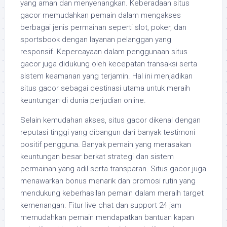
yang aman dan menyenangkan. Keberadaan situs
gacor memudahkan pemain dalam mengakses
berbagai jenis permainan seperti slot, poker, dan
sportsbook dengan layanan pelanggan yang
responsif. Kepercayaan dalam penggunaan situs
gacor juga didukung oleh kecepatan transaksi serta
sistem keamanan yang terjamin. Hal ini menjadikan
situs gacor sebagai destinasi utama untuk meraih
keuntungan di dunia perjudian online.
Selain kemudahan akses, situs gacor dikenal dengan
reputasi tinggi yang dibangun dari banyak testimoni
positif pengguna. Banyak pemain yang merasakan
keuntungan besar berkat strategi dan sistem
permainan yang adil serta transparan. Situs gacor juga
menawarkan bonus menarik dan promosi rutin yang
mendukung keberhasilan pemain dalam meraih target
kemenangan. Fitur live chat dan support 24 jam
memudahkan pemain mendapatkan bantuan kapan