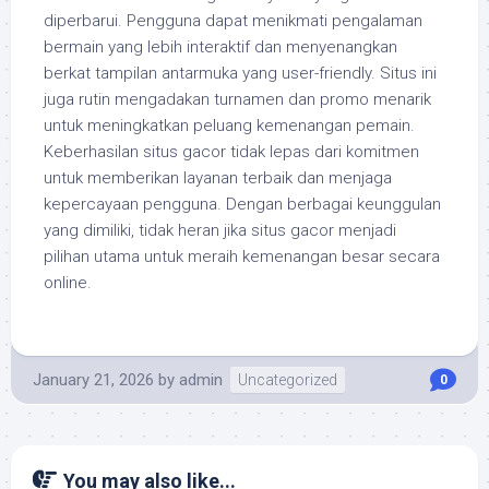
diperbarui. Pengguna dapat menikmati pengalaman
bermain yang lebih interaktif dan menyenangkan
berkat tampilan antarmuka yang user-friendly. Situs ini
juga rutin mengadakan turnamen dan promo menarik
untuk meningkatkan peluang kemenangan pemain.
Keberhasilan situs gacor tidak lepas dari komitmen
untuk memberikan layanan terbaik dan menjaga
kepercayaan pengguna. Dengan berbagai keunggulan
yang dimiliki, tidak heran jika situs gacor menjadi
pilihan utama untuk meraih kemenangan besar secara
online.
January 21, 2026
by
admin
Uncategorized
0
You may also like...