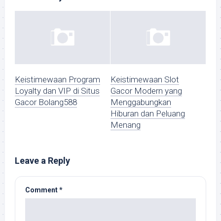
Keistimewaan Program
Keistimewaan Slot
Loyalty dan VIP di Situs
Gacor Modern yang
Gacor Bolang588
Menggabungkan
Hiburan dan Peluang
Menang
Leave a Reply
Comment
*