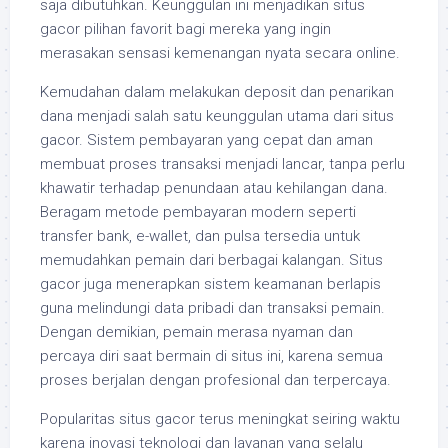
saja dibutuhkan. Keunggulan ini menjadikan situs
gacor pilihan favorit bagi mereka yang ingin
merasakan sensasi kemenangan nyata secara online.
Kemudahan dalam melakukan deposit dan penarikan
dana menjadi salah satu keunggulan utama dari situs
gacor. Sistem pembayaran yang cepat dan aman
membuat proses transaksi menjadi lancar, tanpa perlu
khawatir terhadap penundaan atau kehilangan dana.
Beragam metode pembayaran modern seperti
transfer bank, e-wallet, dan pulsa tersedia untuk
memudahkan pemain dari berbagai kalangan. Situs
gacor juga menerapkan sistem keamanan berlapis
guna melindungi data pribadi dan transaksi pemain.
Dengan demikian, pemain merasa nyaman dan
percaya diri saat bermain di situs ini, karena semua
proses berjalan dengan profesional dan terpercaya.
Popularitas situs gacor terus meningkat seiring waktu
karena inovasi teknologi dan layanan yang selalu