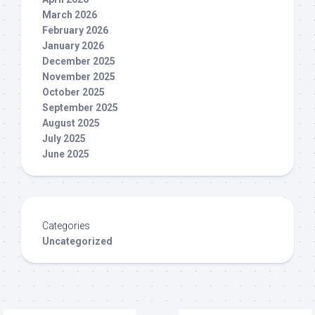
March 2026
February 2026
January 2026
December 2025
November 2025
October 2025
September 2025
August 2025
July 2025
June 2025
Categories
Uncategorized