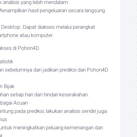
k analisis yang lebih mendalam.
Menampilkan hasil pengeluaran secara langsung
 Desktop: Dapat diakses melalui perangkat
artphone atau komputer.
ukses di Pohon4D
atistik
ran sebelumnya dan jadikan prediksi dari Pohon4D
n Bijak
han setiap hari dan hindari keserakahan.
ebagai Acuan
ntung pada prediksi, lakukan analisis sendiri juga.
nus
untuk meningkatkan peluang kemenangan dan
l.