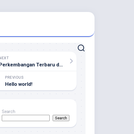
NEXT
Perkembangan Terbaru dan Fitur Baru di Situs Gacor Jet234
PREVIOUS
Hello world!
Search
Search