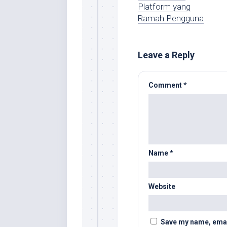
Platform yang
Ramah Pengguna
Leave a Reply
Comment
*
Name
*
Website
Save my name, email,