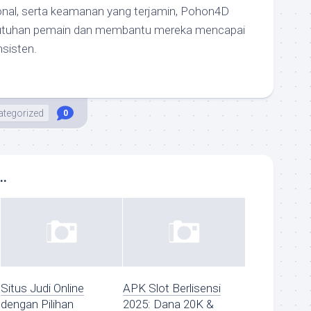
onal, serta keamanan yang terjamin, Pohon4D
tuhan pemain dan membantu mereka mencapai
sisten.
tegorized
0
..
Situs Judi Online
APK Slot Berlisensi
dengan Pilihan
2025: Dana 20K &