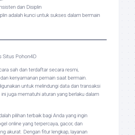
isten dan Disiplin
iplin adalah kunci untuk sukses dalam bermain
s Situs Pohon4D
ara sah dan terdaftar secara resmi,
dan kenyamanan pemain saat bermain.
digunakan untuk melindungi data dan transaksi
tus ini juga mematuhi aturan yang berlaku dalam
lah pilihan terbaik bagi Anda yang ingin
l online yang terpercaya, gacor, dan
ng akurat. Dengan fitur lengkap, layanan