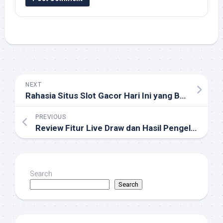
NEXT
Rahasia Situs Slot Gacor Hari Ini yang Banyak Dicari Para Penggemar Slot
PREVIOUS
Review Fitur Live Draw dan Hasil Pengeluaran Togel di MacanWin
Search
Search