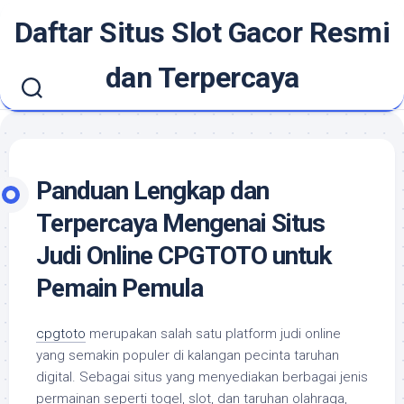
Skip
Daftar Situs Slot Gacor Resmi
to
content
dan Terpercaya
Panduan Lengkap dan
Terpercaya Mengenai Situs
Judi Online CPGTOTO untuk
Pemain Pemula
cpgtoto
merupakan salah satu platform judi online
yang semakin populer di kalangan pecinta taruhan
digital. Sebagai situs yang menyediakan berbagai jenis
permainan seperti togel, slot, dan taruhan olahraga,