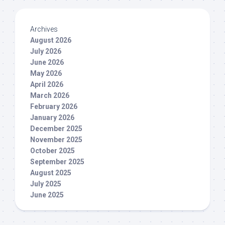
Archives
August 2026
July 2026
June 2026
May 2026
April 2026
March 2026
February 2026
January 2026
December 2025
November 2025
October 2025
September 2025
August 2025
July 2025
June 2025