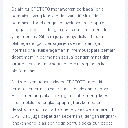
Selain itu, CPGTOTO menawarkan berbagai jenis
permainan yang lengkap dan variatif. Mulai dari
permainan togel dengan banyak pasaran populer,
hingga slot online dengan grafis dan fitur interaktif
yang menarik. Situs ini juga menyediakan taruhan
olahraga dengan berbagai jenis event dan liga
internasional. Keberagaman ini membuat para pemain
dapat memilih permainan sesuai dengan minat dan
strategi masing-masing tanpa perlu berpindah ke
platform lain.
Dari segi kemudahan akses, CPGTOTO memiliki
tampilan antarmuka yang user-friendly dan responsif.
Hal ini memungkinkan pengguna untuk mengakses
situs melalui perangkat apapun, baik komputer
desktop maupun smartphone. Proses pendaftaran di
CPGTOTO juga cepat dan sederhana, dengan langkah-
langkah yang jelas sehingga pemula sekalipun dapat