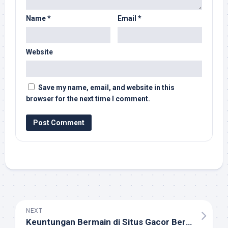
Name
*
Email
*
Website
Save my name, email, and website in this
browser for the next time I comment.
NEXT
Keuntungan Bermain di Situs Gacor Berbasis Cloud dengan Sistem Backup Otomatis