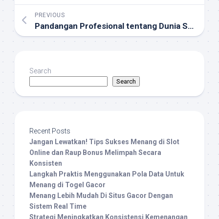
PREVIOUS
Pandangan Profesional tentang Dunia Situs Gacor yang Sedang Berkembang
Search
Search
Recent Posts
Jangan Lewatkan! Tips Sukses Menang di Slot
Online dan Raup Bonus Melimpah Secara
Konsisten
Langkah Praktis Menggunakan Pola Data Untuk
Menang di Togel Gacor
Menang Lebih Mudah Di Situs Gacor Dengan
Sistem Real Time
Strategi Meningkatkan Konsistensi Kemenangan