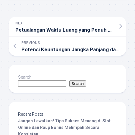
NEXT
Petualangan Waktu Luang yang Penuh Keberuntungan
PREVIOUS
Potensi Keuntungan Jangka Panjang dari Bermain di Situs Slot Gacor
Search
Search
Recent Posts
Jangan Lewatkan! Tips Sukses Menang di Slot
Online dan Raup Bonus Melimpah Secara
Konsisten