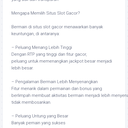
Mengapa Memilih Situs Slot Gacor?
Bermain di situs slot gacor menawarkan banyak
keuntungan, di antaranya:
– Peluang Menang Lebih Tinggi
Dengan RTP yang tinggi dan fitur gacor,
peluang untuk memenangkan jackpot besar menjadi
lebih besar.
– Pengalaman Bermain Lebih Menyenangkan
Fitur menarik dalam permainan dan bonus yang
berlimpah membuat aktivitas bermain menjadi lebih menye
tidak membosankan.
– Peluang Untung yang Besar
Banyak pemain yang sukses