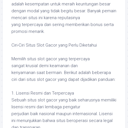
adalah kesempatan untuk meraih keuntungan besar
dengan modal yang tidak begitu besar. Banyak pemain
mencari situs ini karena reputasinya
yang terpercaya dan sering memberikan bonus serta
promosi menarik.
Ciri-Ciri Situs Slot Gacor yang Perlu Diketahui
Memilih situs slot gacor yang terpercaya
sangat krusial demi keamanan dan
kenyamanan saat bermain. Berikut adalah beberapa
ciri dari situs slot gacor yang dapat dijadikan panduan:
1. Lisensi Resmi dan Terpercaya
Sebuah situs slot gacor yang baik seharusnya memiliki
lisensi resmi dari lembaga pengatur
perjudian baik nasional maupun internasional. Lisensi
ini menunjukkan bahwa situs beroperasi secara legal
dan transparan.