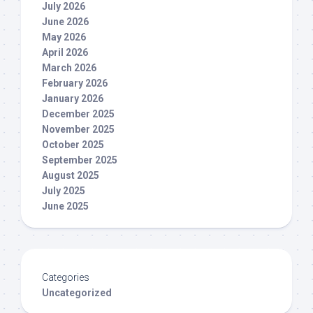
July 2026
June 2026
May 2026
April 2026
March 2026
February 2026
January 2026
December 2025
November 2025
October 2025
September 2025
August 2025
July 2025
June 2025
Categories
Uncategorized