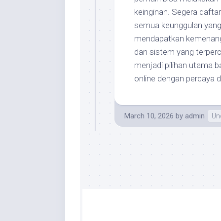
keinginan. Segera daft
semua keunggulan yang 
mendapatkan kemenanga
dan sistem yang terperc
menjadi pilihan utama ba
online dengan percaya di
March 10, 2026
by
admin
Un