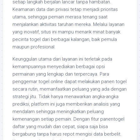
setiap langkah berjalan lancar tanpa hambatan.
Keamanan data dan privasi tetap menjadi prioritas
utama, sehingga pemain merasa tenang saat
menjalankan aktivitas taruhan mereka. Melalui layanan
yang inovatif, situs ini mampu menarik minat banyak
pecinta togel dari berbagai kalangan, baik pemula
maupun profesional.
Keunggulan utama dari layanan ini terletak pada
kemampuannya menyediakan berbagai opsi
permainan yang lengkap dan terpercaya. Para
penggemar togel online dapat melakukan panen togel
secara rutin, memanfaatkan peluang yang ada dengan
strategi jitu. Tidak hanya menawarkan angka-angka
prediksi, platform ini juga memberikan analisis yang
mendalam sehingga meningkatkan peluang
kemenangan setiap pemain. Dengan fitur panentogel
daftar yang mudah dan cepat, siapa saja bisa
bergabung tanpa harus repot mengisi data berbelit.