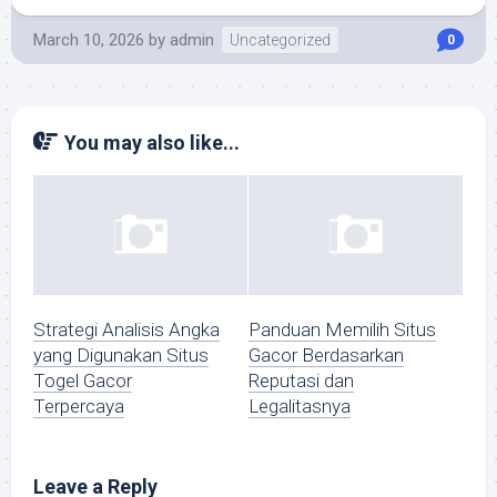
March 10, 2026
by
admin
Uncategorized
0
You may also like...
Strategi Analisis Angka
Panduan Memilih Situs
yang Digunakan Situs
Gacor Berdasarkan
Togel Gacor
Reputasi dan
Terpercaya
Legalitasnya
Leave a Reply