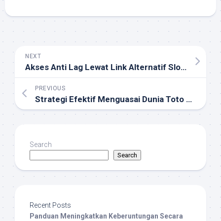
NEXT
Akses Anti Lag Lewat Link Alternatif Slot303
PREVIOUS
Strategi Efektif Menguasai Dunia Toto Online
Search
Search
Recent Posts
Panduan Meningkatkan Keberuntungan Secara