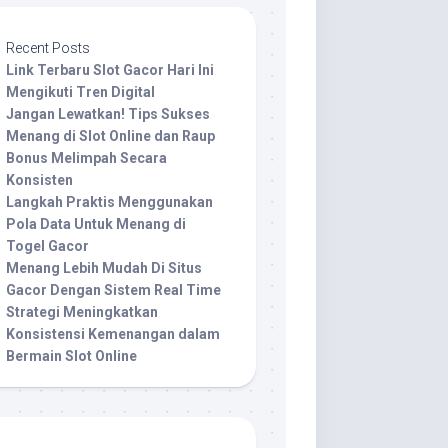
Recent Posts
Link Terbaru Slot Gacor Hari Ini
Mengikuti Tren Digital
Jangan Lewatkan! Tips Sukses
Menang di Slot Online dan Raup
Bonus Melimpah Secara
Konsisten
Langkah Praktis Menggunakan
Pola Data Untuk Menang di
Togel Gacor
Menang Lebih Mudah Di Situs
Gacor Dengan Sistem Real Time
Strategi Meningkatkan
Konsistensi Kemenangan dalam
Bermain Slot Online