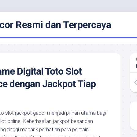
acor Resmi dan Terpercaya
me Digital Toto Slot
ce dengan Jackpot Tiap
to slot jackpot gacor menjadi pilihan utama bagi
t online. Keberhasilan jackpot besar dan
g tinggi menarik perhatian para pemain.