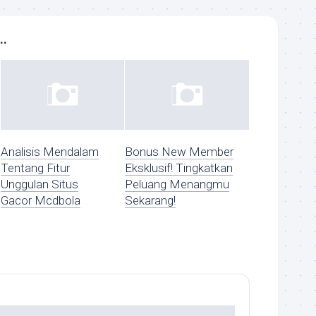
..
Analisis Mendalam
Bonus New Member
Tentang Fitur
Eksklusif! Tingkatkan
Unggulan Situs
Peluang Menangmu
Gacor Mcdbola
Sekarang!