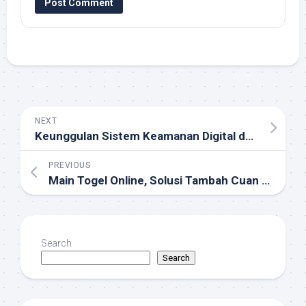
NEXT
Keunggulan Sistem Keamanan Digital dalam Melindungi Privasi Pengguna
PREVIOUS
Main Togel Online, Solusi Tambah Cuan Digital
Search
Search